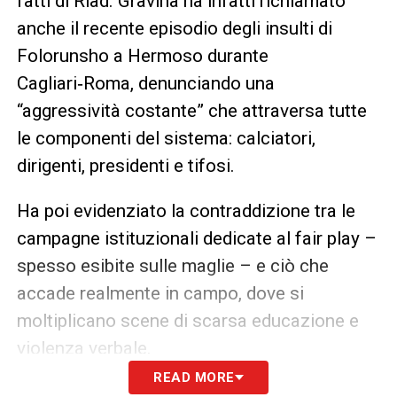
fatti di Riad. Gravina ha infatti richiamato
anche il recente episodio degli insulti di
Folorunsho a Hermoso durante
Cagliari‑Roma, denunciando una
“aggressività costante” che attraversa tutte
le componenti del sistema: calciatori,
dirigenti, presidenti e tifosi.
Ha poi evidenziato la contraddizione tra le
campagne istituzionali dedicate al fair play –
spesso esibite sulle maglie – e ciò che
accade realmente in campo, dove si
moltiplicano scene di scarsa educazione e
violenza verbale.
READ MORE
Secondo il numero uno della Federcalcio, è