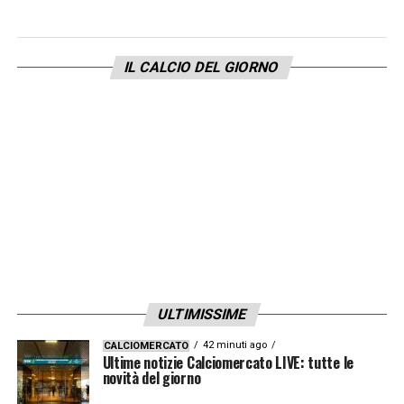
urgente ristabilire un clima di rispetto
reciproco per evitare che il calcio italiano
IL CALCIO DEL GIORNO
continui a compromettere la propria
credibilità a livello internazionale.
LEGGI ANCHE –
Ultime Notizie Serie A:
tutte le novità del giorno sul massimo
campionato italiano
LA PLAYLIST DELLE NOSTRE TOP NEWS
ULTIMISSIME
42 minuti ago
CALCIOMERCATO
Ultime notizie Calciomercato LIVE: tutte le
novità del giorno