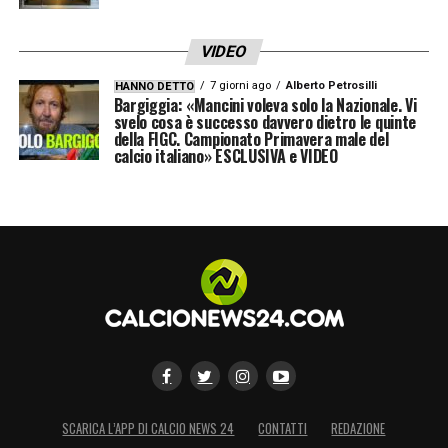
VIDEO
7 giorni ago
Alberto Petrosilli
HANNO DETTO
Bargiggia: «Mancini voleva solo la Nazionale. Vi
svelo cosa è successo davvero dietro le quinte
della FIGC. Campionato Primavera male del
calcio italiano» ESCLUSIVA e VIDEO
SCARICA L’APP DI CALCIO NEWS 24
CONTATTI
REDAZIONE