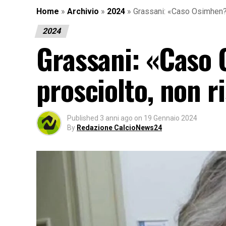
Home
»
Archivio
»
2024
»
Grassani: «Caso Osimhen? N
2024
Grassani: «Caso 
prosciolto, non r
Published
3 anni ago
on
19 Gennaio 2024
By
Redazione CalcioNews24