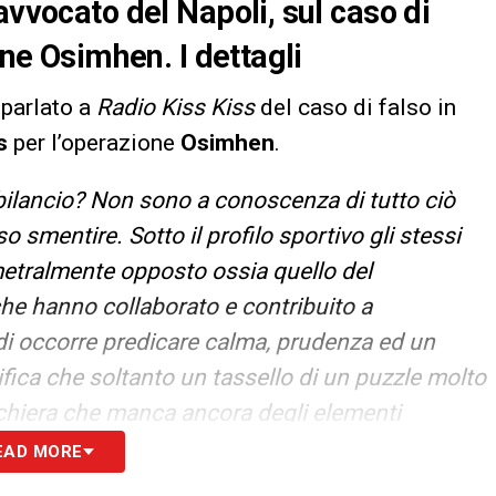
avvocato del Napoli, sul caso di
one Osimhen. I dettagli
 parlato a
Radio Kiss Kiss
del caso di falso in
s
per l’operazione
Osimhen
.
 bilancio? Non sono a conoscenza di tutto ciò
smentire. Sotto il profilo sportivo gli stessi
metralmente opposto ossia quello del
che hanno collaborato e contribuito a
i occorre predicare calma, prudenza ed un
ifica che soltanto un tassello di un puzzle molto
cchiera che manca ancora degli elementi
società e dei suoi dirigenti, di una valutazione
EAD MORE
».