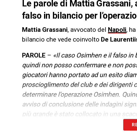
Le parole di Mattia Grassani, 
falso in bilancio per l’operazi
Mattia Grassani
, avvocato del
Napoli
, ha
bilancio che vede coinvolto
De Laurentii
PAROLE
–
«Il caso Osimhen e il falso in
quindi non posso confermare e non posso 
giocatori hanno portato ad un esito dia
proscioglimento del club e dei dirigenti 
determinare l’operazione Osimhen. Quind
avviso di conclusione delle indagini sign
più grande è stato collocato in una sca
fondamentali e quindi di una difesa della 
R
da parte del GIP gup e tanto altro ancora