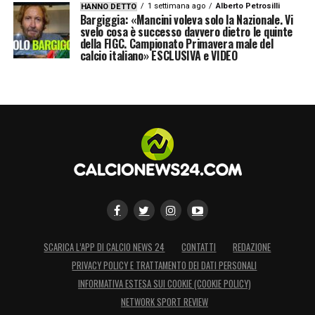
1 settimana ago
Alberto Petrosilli
HANNO DETTO
Bargiggia: «Mancini voleva solo la Nazionale. Vi
svelo cosa è successo davvero dietro le quinte
della FIGC. Campionato Primavera male del
calcio italiano» ESCLUSIVA e VIDEO
SCARICA L’APP DI CALCIO NEWS 24
CONTATTI
REDAZIONE
PRIVACY POLICY E TRATTAMENTO DEI DATI PERSONALI
INFORMATIVA ESTESA SUI COOKIE (COOKIE POLICY)
NETWORK SPORT REVIEW