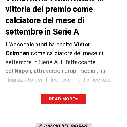
vittoria del premio come
calciatore del mese di
settembre in Serie A
L’Assocalciatori ha scelto
Victor
Osimhen
come calciatore del mese di
settembre in Serie A. E l’attaccante
del
Napoli
, attraverso i propri social, ha
ringraziato per il riconoscimento ricevuto.
«Sono molto orgoglioso per questo
READ MORE
riconoscimento attribuitomi
dall’Assocalciatori per quello che ho fatto
nel mese di settembre in Serie A. Ringrazio
IL CALCIO DEL GIORNO