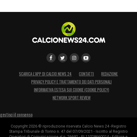
SCARICA L’APP DI CALCIO NEWS 24
CONTATTI
REDAZIONE
PRIVACY POLICY E TRATTAMENTO DEI DATI PERSONALI
INFORMATIVA ESTESA SUI COOKIE (COOKIE POLICY)
NETWORK SPORT REVIEW
gestisci il consenso
Copyright 2026 © riproduzione riservata Calcio News 24 -Registro
Stampa Tribunale di Torino n. 47 del 07/09/2021 - Iscritto al Registro
Operatori di Comunicazione al n. 26692 - P.I.11028660014 - Editore e