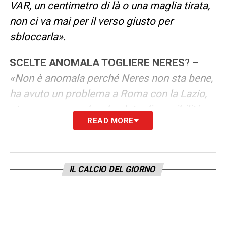
VAR, un centimetro di là o una maglia tirata,
non ci va mai per il verso giusto per
sbloccarla».
SCELTE ANOMALA TOGLIERE NERES
? –
«Non è anomala perché Neres non sta bene,
ha avuto un problema a Roma con la Lazio,
stava recuperando e ha dato disponibilità a
READ MORE
giocare uno spezzone di gara. Quando poi è
entrato in campo, i cambi di direzione, le
velocità e le forze che ricadono sulle
IL CALCIO DEL GIORNO
articolazioni gli hanno fatto sentire dolore.
Non stava bene e abbiamo fatto un altro
cambio»
.