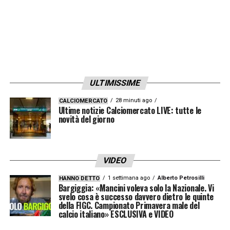
ANGUISSA
– «No, c’è stato un intoppo nella
fase di recupero. Contiamo di averlo a breve
ma ancora non sappiamo, è fuori da un po’ e
avrà necessità di tempo per ritrovare la
condizione migliore e rientrare nelle
rotazioni»
.
ULTIMISSIME
28 minuti ago
CALCIOMERCATO
Ultime notizie Calciomercato LIVE: tutte le
LA PLAYLIST DELLE NOSTRE TOP NEWS
novità del giorno
VIDEO
1 settimana ago
Alberto Petrosilli
HANNO DETTO
Bargiggia: «Mancini voleva solo la Nazionale. Vi
svelo cosa è successo davvero dietro le quinte
della FIGC. Campionato Primavera male del
calcio italiano» ESCLUSIVA e VIDEO