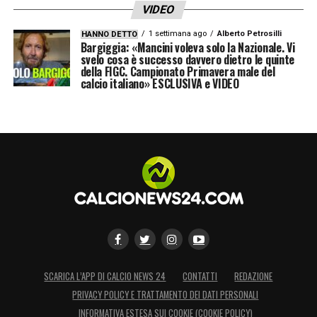
VIDEO
1 settimana ago
Alberto Petrosilli
HANNO DETTO
Bargiggia: «Mancini voleva solo la Nazionale. Vi
svelo cosa è successo davvero dietro le quinte
della FIGC. Campionato Primavera male del
calcio italiano» ESCLUSIVA e VIDEO
SCARICA L’APP DI CALCIO NEWS 24
CONTATTI
REDAZIONE
PRIVACY POLICY E TRATTAMENTO DEI DATI PERSONALI
INFORMATIVA ESTESA SUI COOKIE (COOKIE POLICY)