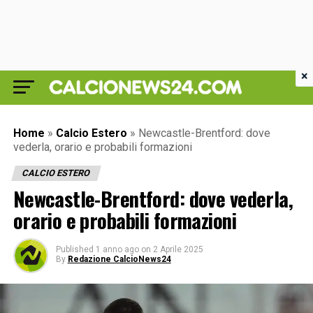
×
Home
»
Calcio Estero
»
Newcastle-Brentford: dove
vederla, orario e probabili formazioni
CALCIO ESTERO
Newcastle-Brentford: dove vederla,
orario e probabili formazioni
Published
1 anno ago
on
2 Aprile 2025
By
Redazione CalcioNews24