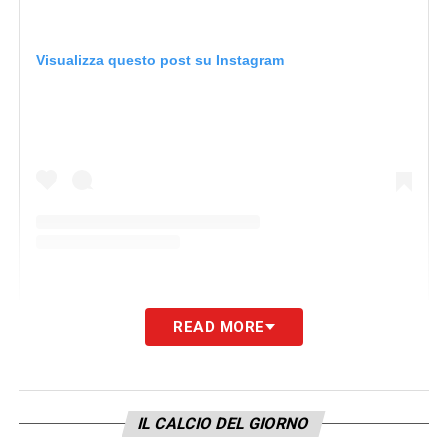
Visualizza questo post su Instagram
READ MORE
Un post condiviso da NJ 10 🇧🇷 (@neymarjr)
IL CALCIO DEL GIORNO
LA PLAYLIST DELLE NOSTRE TOP NEWS