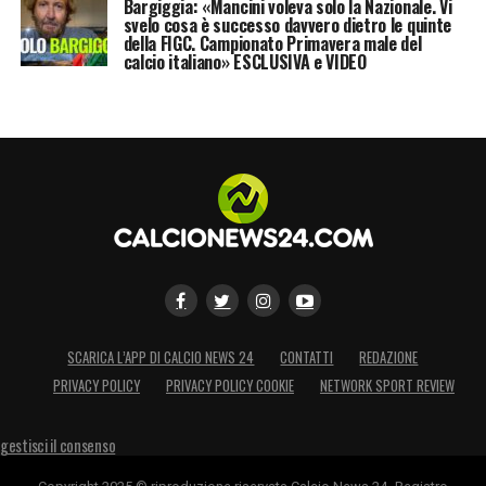
Bargiggia: «Mancini voleva solo la Nazionale. Vi
svelo cosa è successo davvero dietro le quinte
della FIGC. Campionato Primavera male del
calcio italiano» ESCLUSIVA e VIDEO
SCARICA L’APP DI CALCIO NEWS 24
CONTATTI
REDAZIONE
PRIVACY POLICY
PRIVACY POLICY COOKIE
NETWORK SPORT REVIEW
gestisci il consenso