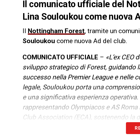
Il comunicato ufficiale del N
Lina Souloukou come nuova Ad d
Il
Nottingham Forest
, tramite un comuni
Souloukou
come nuova Ad del club.
COMUNICATO UFFICIALE
–
«L’ex CEO d
sviluppo strategico di Forest, guidando l
successo nella Premier League e nelle 
legale, Souloukou porta una comprensio
e una significativa esperienza operativa.
rappresentando Olympiacos e AS Roma ne
Club Association (ECA), sostenendo la di
stata determinante nella crescita e nel 
R
carriera».