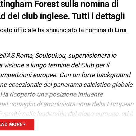
ottingham Forest sulla nomina di
el club inglese. Tutti i dettagli
cato ufficiale ha annunciato la nomina di
Lina
ell’AS Roma, Souloukou, supervisionerà lo
a visione a lungo termine del Club per il
competizioni europee. Con un forte background
ne eccezionale del panorama calcistico globale
 Ha ricoperto una posizione influente
l consiglio di amministrazione della European
versità nella leadership del gioco europeo, ed è
successo dei club che ha servito durante la sua
EAD MORE