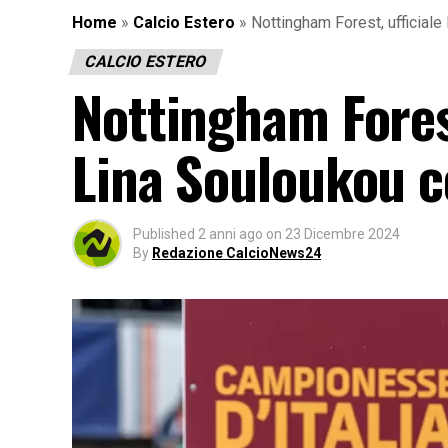
Home
»
Calcio Estero
»
Nottingham Forest, ufficial
CALCIO ESTERO
Nottingham Forest
Lina Souloukou 
Published
2 anni ago
on
23 Dicembre 2024
By
Redazione CalcioNews24