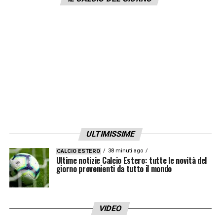
in considerazione, invece, le candidature di
Sartori e Manna
del Napoli. Difficile
ipotizzare invece un DS straniero come
Thiago Scuro
.
LA PLAYLIST DELLE NOSTRE TOP NEWS
ULTIMISSIME
38 minuti ago
CALCIO ESTERO
Ultime notizie Calcio Estero: tutte le novità del
giorno provenienti da tutto il mondo
VIDEO