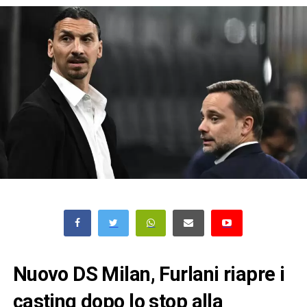
Nuovo DS Milan, Furlani riapre i
casting dopo lo stop alla