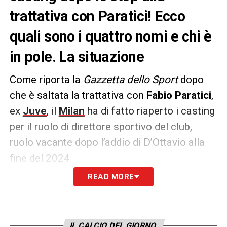
trattativa con Paratici! Ecco
quali sono i quattro nomi e chi è
in pole. La situazione
Come riporta la
Gazzetta dello Sport
dopo
che è saltata la trattativa con
Fabio Paratici
,
ex
Juve
, il
Milan
ha di fatto riaperto i casting
per il ruolo di direttore sportivo del club,
ruolo vacante dopo l’addio di D’Ottavio alla
fine del 2024.
READ MORE
Il nome che piace più di tutti è quello di
D’Amico dell’Atalanta
, favorito anche su
Tare
. Più sfumate, ma comunque da tenere
IL CALCIO DEL GIORNO