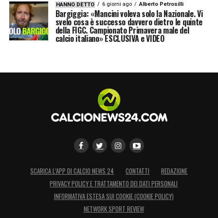
6 giorni ago
Alberto Petrosilli
HANNO DETTO
Bargiggia: «Mancini voleva solo la Nazionale. Vi
svelo cosa è successo davvero dietro le quinte
della FIGC. Campionato Primavera male del
calcio italiano» ESCLUSIVA e VIDEO
SCARICA L’APP DI CALCIO NEWS 24
CONTATTI
REDAZIONE
PRIVACY POLICY E TRATTAMENTO DEI DATI PERSONALI
INFORMATIVA ESTESA SUI COOKIE (COOKIE POLICY)
NETWORK SPORT REVIEW