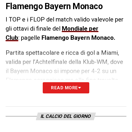
Flamengo Bayern Monaco
I TOP e i FLOP
del match valido valevole per
gli ottavi di finale del
Mondiale per
Club
: pagelle
Flamengo Bayern Monaco.
Partita spettacolare e ricca di gol a Miami,
valida per l’Achtelfinale della Klub-WM, dove
il Bayern Monaco si impone per 4-2 su un
Flamengo coraggioso ma alla fine travolto
READ MORE
dalla superiorità fisica e tecnica dei bavaresi.
Un avvio fulminante del Bayern indirizza
subito la gara, ma i brasiliani hanno il merito
di riaprirla due volte, prima che la classe dei
IL CALCIO DEL GIORNO
singoli in maglia bianca chiuda