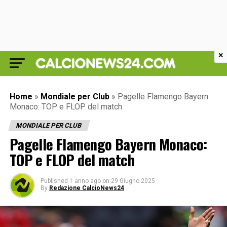
×
Home
»
Mondiale per Club
»
Pagelle Flamengo Bayern
Monaco: TOP e FLOP del match
MONDIALE PER CLUB
Pagelle Flamengo Bayern Monaco:
TOP e FLOP del match
Published
1 anno ago
on
29 Giugno 2025
By
Redazione CalcioNews24