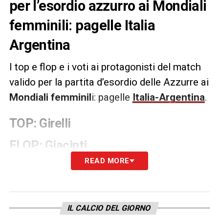
per l’esordio azzurro ai Mondiali
femminili: pagelle Italia
Argentina
I top e flop e i voti ai protagonisti del match
valido per la partita d’esordio delle Azzurre ai
Mondiali femminil
i: pagelle
Italia-Argentina
.
TOP: Girelli
FLOP: Giacinti
READ MORE
VOTI:
Italia
(4-3-3): Durante 6; Di Guglielmo 6,
Linari 6.5, Salvai 6, Boattin 6.5; Dragoni 5.5
IL CALCIO DEL GIORNO