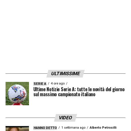
(82′ Girelli 7), Giugliano 5, Caruso 6 (58′
Greggi 6); Bonansea 5.5, Giacinti 5 (74′
Cantore 6), Beccari 5.5.
Ct
Bertolini 6
LA PLAYLIST DELLE NOSTRE TOP NEWS
ULTIMISSIME
4 ore ago
SERIE A
Ultime Notizie Serie A: tutte le novità del giorno
sul massimo campionato italiano
VIDEO
1 settimana ago
Alberto Petrosilli
HANNO DETTO