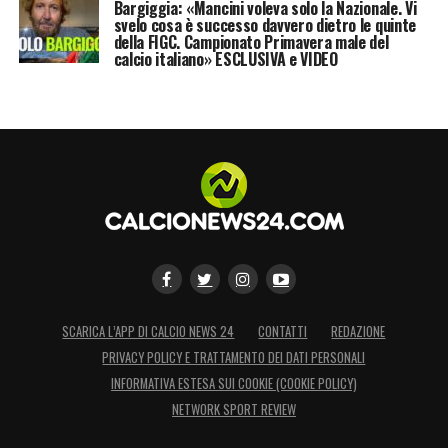
Bargiggia: «Mancini voleva solo la Nazionale. Vi
svelo cosa è successo davvero dietro le quinte
della FIGC. Campionato Primavera male del
calcio italiano» ESCLUSIVA e VIDEO
SCARICA L’APP DI CALCIO NEWS 24
CONTATTI
REDAZIONE
PRIVACY POLICY E TRATTAMENTO DEI DATI PERSONALI
INFORMATIVA ESTESA SUI COOKIE (COOKIE POLICY)
NETWORK SPORT REVIEW