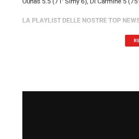
Ounas 5.5 (71′ Simy 6), Di Carmine 5 (75′
LA PLAYLIST DELLE NOSTRE TOP NEW
R