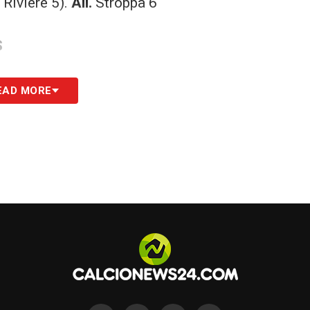
 Riviere 5).
All.
Stroppa 6
S
EAD MORE