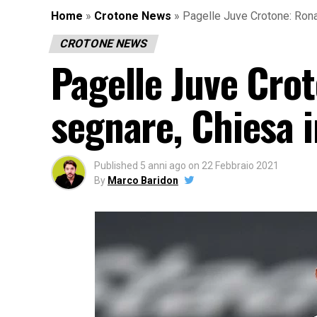
Home
»
Crotone News
»
Pagelle Juve Crotone: Rona
CROTONE NEWS
Pagelle Juve Cro
segnare, Chiesa 
Published
5 anni ago
on
22 Febbraio 2021
By
Marco Baridon