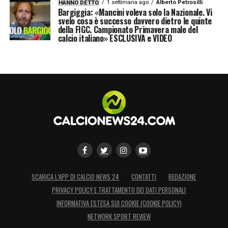
1 settimana ago
Alberto Petrosilli
HANNO DETTO
Bargiggia: «Mancini voleva solo la Nazionale. Vi
svelo cosa è successo davvero dietro le quinte
della FIGC. Campionato Primavera male del
calcio italiano» ESCLUSIVA e VIDEO
SCARICA L’APP DI CALCIO NEWS 24
CONTATTI
REDAZIONE
PRIVACY POLICY E TRATTAMENTO DEI DATI PERSONALI
INFORMATIVA ESTESA SUI COOKIE (COOKIE POLICY)
NETWORK SPORT REVIEW