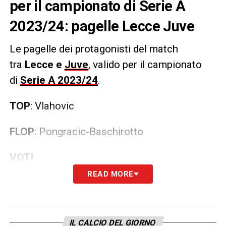
per il campionato di Serie A
2023/24: pagelle Lecce Juve
Le pagelle dei protagonisti del match
tra
Lecce e
Juve
, valido per il campionato
di
Serie A 2023/24
.
TOP
: Vlahovic
FLOP
: Pongracic-Baschirotto
VOTI
READ MORE
LECCE (4-3-3)
: Falcone 6.5; Gendrey 6,
Pongracic 5.5, Baschirotto 5.5, Gallo 5.5 (65′
Dorgu 6); Gonzalez 5.5 (60′ Blin 5.5),
IL CALCIO DEL GIORNO