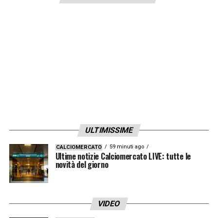
Ramadani 6, Kaba 5.5; Oudin 5.5 (65′ Pierotti
6), Krstovic 6 (71′ Piccoli 5.5), Almqvist 6
(71′ Sansone 6).
All.
D’Aversa.
JUVENTUS (3-5-2):
Szczesny 6; Gatti 6,
Bremer 7, Danilo 6; Cambiaso 6.5 (80′ Alex
Sandro 6), McKennie 6.5, Locatelli 6, Miretti
5.5 (56′ Weah 6), Kostic 6 (74′ Iling-Junior
6.5); Vlahovic 8, Yildiz 6.5 (74′ Milik
ULTIMISSIME
6).
All.
Allegri.
59 minuti ago
CALCIOMERCATO
Ultime notizie Calciomercato LIVE: tutte le
LA PLAYLIST DELLE NOSTRE TOP NEWS
novità del giorno
VIDEO