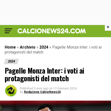
×
Home
»
Archivio
»
2024
»
Pagelle Monza Inter: i voti ai
protagonisti del match
2024
Pagelle Monza Inter: i voti ai
protagonisti del match
Published
3 anni ago
on
13 Gennaio 2024
By
Redazione CalcioNews24