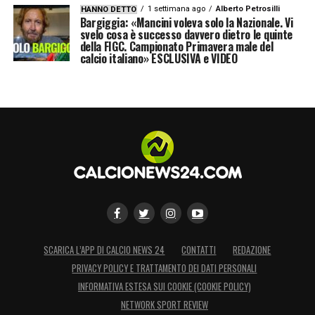
1 settimana ago
Alberto Petrosilli
HANNO DETTO
Bargiggia: «Mancini voleva solo la Nazionale. Vi
svelo cosa è successo davvero dietro le quinte
della FIGC. Campionato Primavera male del
calcio italiano» ESCLUSIVA e VIDEO
SCARICA L’APP DI CALCIO NEWS 24
CONTATTI
REDAZIONE
PRIVACY POLICY E TRATTAMENTO DEI DATI PERSONALI
INFORMATIVA ESTESA SUI COOKIE (COOKIE POLICY)
NETWORK SPORT REVIEW