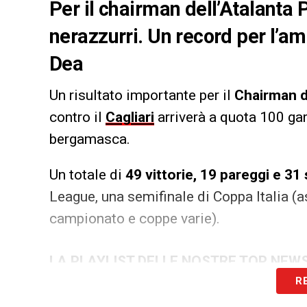
Per il chairman dell’Atalanta
nerazzurri. Un record per l’a
Dea
Un risultato importante per il
Chairman de
contro il
Cagliari
arriverà a quota 100 ga
bergamasca.
Un totale di
49 vittorie, 19 pareggi e 31 
League, una semifinale di Coppa Italia (a
campionato e coppe varie).
LA PLAYLIST DELLE NOSTRE TOP NEW
R