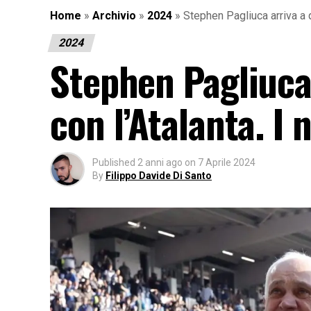
Home
»
Archivio
»
2024
»
Stephen Pagliuca arriva a q
2024
Stephen Pagliuca 
con l’Atalanta. I
Published
2 anni ago
on
7 Aprile 2024
By
Filippo Davide Di Santo