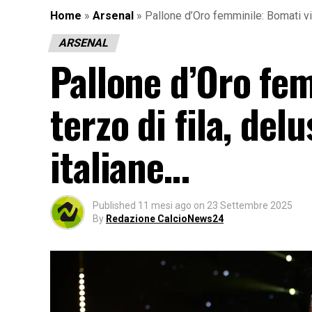
Home
»
Arsenal
»
Pallone d’Oro femminile: Bomati vinc
ARSENAL
Pallone d’Oro fem
terzo di fila, del
italiane…
Published
11 mesi ago
on
23 Settembre 2025
By
Redazione CalcioNews24