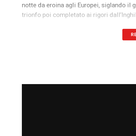
notte da eroina agli Europei, siglando il 
trionfo poi completato ai rigori dall’Inghil
Una serata storica per l’Italia
R
La notte di Parigi ha regalato anche un m
Per la prima volta, due giocatrici azzurre
candidate:
Cristiana Girelli
e
Sofia Cant
al
16° posto
, mentre la seconda si è pia
che testimonia la crescita del movimento
con la nomination di Manuela Giugliano.
LA PLAYLIST DELLE NOSTRE TOP NEW