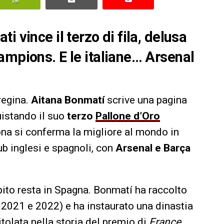
 vince il terzo di fila, delusa
ampions. E le italiane… Arsenal
regina.
Aitana Bonmatí
scrive una pagina
uistando il suo
terzo
Pallone d’Oro
lona si conferma la migliore al mondo in
ub inglesi e spagnoli, con
Arsenal e Barça
ambito resta in Spagna. Bonmatí ha raccolto
el 2021 e 2022) e ha instaurato una dinastia
itolata nella storia del premio di
France