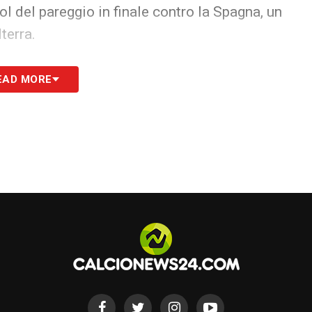
gol del pareggio in finale contro la Spagna, un
terra.
EAD MORE
omento storico per il calcio femminile italiano.
, entrambe della Juventus, erano presenti tra le
ore
. La prima ha sfiorato la top 15, chiudendo
zzata
24esima
. Un traguardo importantissimo
, consolidando il percorso iniziato un anno fa
S