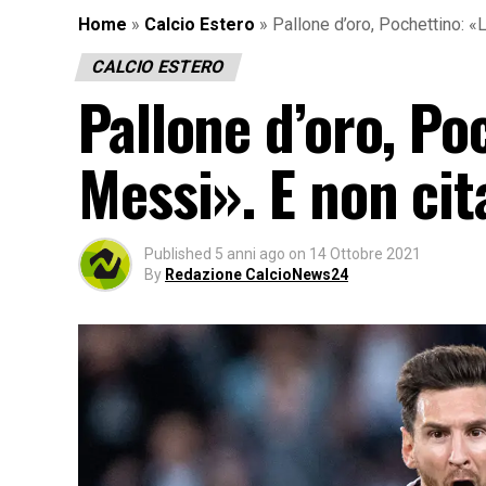
Home
»
Calcio Estero
»
Pallone d’oro, Pochettino: «
CALCIO ESTERO
Pallone d’oro, Po
Messi». E non cit
Published
5 anni ago
on
14 Ottobre 2021
By
Redazione CalcioNews24