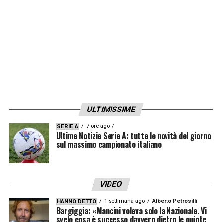
insulto all’intelligenza, perché se c’è uno che
proprio butta le parole lì sempre con un fine,
quello è Allegri».
LA PLAYLIST DELLE NOSTRE TOP NEWS
ULTIMISSIME
7 ore ago
SERIE A
Ultime Notizie Serie A: tutte le novità del giorno
sul massimo campionato italiano
VIDEO
1 settimana ago
Alberto Petrosilli
HANNO DETTO
Bargiggia: «Mancini voleva solo la Nazionale. Vi
svelo cosa è successo davvero dietro le quinte