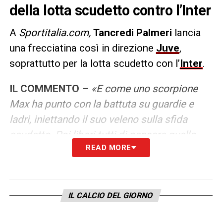
della lotta scudetto contro l’Inter
A
Sportitalia.com,
Tancredi Palmeri
lancia
una frecciatina così in direzione
Juve
,
soprattutto per la lotta scudetto con l’
Inter
.
IL COMMENTO –
«E come uno scorpione
Max ha punto con la battuta su guardie e
ladri, iniettando il suo veleno sulla sfida
scudetto. Poi liberi tutti di pensare quello
READ MORE
che vogliate. Ma credere alla favoletta di un
Allegri che fa la battuta ingenuamente senza
che ci avesse pensato prima, senza
prepararla, senza aspettare la domanda
IL CALCIO DEL GIORNO
perfetta da manipolare, beh crederlo è un