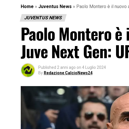
Home
»
Juventus News
»
Paolo Montero è il nuovo 
JUVENTUS NEWS
Paolo Montero è i
Juve Next Gen: U
Published
2 anni ago
on
4 Luglio 2024
By
Redazione CalcioNews24