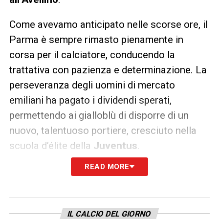
Come avevamo anticipato nelle scorse ore, il
Parma è sempre rimasto pienamente in
corsa per il calciatore, conducendo la
trattativa con pazienza e determinazione. La
perseveranza degli uomini di mercato
emiliani ha pagato i dividendi sperati,
permettendo ai gialloblù di disporre di un
nuovo, talentuoso portiere, cresciuto nella
scuola d’élite della
Juventus
.
READ MORE
Separazione dall’asse Juventus-
Genoa
Un dettaglio estremamente interessante
IL CALCIO DEL GIORNO