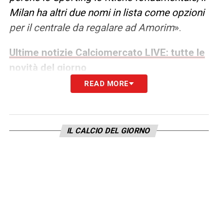
Milan ha altri due nomi in lista come opzioni
per il centrale da regalare ad Amorim
».
Ultime notizie Calciomercato LIVE: tutte le
novità del giorno
READ MORE
Il profilo di
Inácio
è particolarmente
interessante per caratteristiche tecniche, età
ed esperienza internazionale, ma
IL CALCIO DEL GIORNO
l’operazione non si preannuncia semplice. Lo
Sporting
considera il difensore un elemento
centrale del proprio progetto e non ha
intenzione di lasciarlo partire facilmente.
Gonçalo Inácio Milan, carriera e