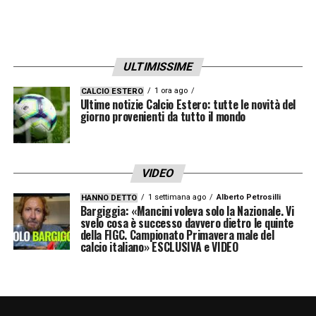
crescita allo Sporting
Gonçalo Bernardo Inácio
è nato ad
Almada
il
25 agosto 2001
. Mancino, alto circa
1,85
ULTIMISSIME
metri
, è cresciuto calcisticamente nello
1 ora ago
CALCIO ESTERO
Ultime notizie Calcio Estero: tutte le novità del
Sporting CP
, dopo i primi passi nell’
Almada
giorno provenienti da tutto il mondo
AC
. Entrato nel vivaio dei Leões nel
2012
, ha
completato tutto il percorso fino alla prima
squadra.
VIDEO
1 settimana ago
Alberto Petrosilli
HANNO DETTO
La promozione stabile tra i grandi è arrivata
Bargiggia: «Mancini voleva solo la Nazionale. Vi
svelo cosa è successo davvero dietro le quinte
nel
2020
. Da quel momento
Inácio
è
della FIGC. Campionato Primavera male del
calcio italiano» ESCLUSIVA e VIDEO
diventato uno dei difensori più importanti del
club portoghese, superando quota
200
presenze
e contribuendo a diversi successi