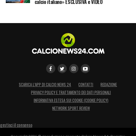
capace di dare equilibrio, fisicità e qualità
calcio italiano» ESCLUSIVA e VIDEO
nella gestione del pallone.
Delorge Bologna, carriera e
caratteristiche tecniche
Delorge
è cresciuto nel
Sint-Truiden
, dopo i
primi passi nell’
Heers VV
. Ha firmato il primo
contratto professionistico nel
2021
e ha
debuttato in prima squadra nel
2022
contro
SCARICA L’APP DI CALCIO NEWS 24
CONTATTI
REDAZIONE
lo
Standard Liegi
. Dopo un prestito al
Lierse
PRIVACY POLICY E TRATTAMENTO DEI DATI PERSONALI
Kempenzonen
, è tornato al
Sint-Truiden
,
INFORMATIVA ESTESA SUI COOKIE (COOKIE POLICY)
imponendosi da titolare prima del passaggio
NETWORK SPORT REVIEW
al
Gent
nel
2024
.
gestisci il consenso
Fisicamente è un centrocampista moderno: