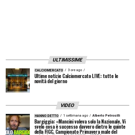
crescita costante.
Il suo ruolo naturale è quello di
centrocampista centrale
, ma può agire
anche da
mediano
davanti alla difesa. Una
duttilità che lo rende un profilo interessante
per il
Bologna
, alla ricerca di un giocatore
ULTIMISSIME
capace di dare equilibrio, fisicità e qualità
3 ore ago
CALCIOMERCATO
nella gestione del pallone.
Ultime notizie Calciomercato LIVE: tutte le
novità del giorno
Il suo ruolo naturale è quello di
centrocampista centrale
, ma può agire
VIDEO
anche da
mediano
davanti alla difesa. Una
1 settimana ago
Alberto Petrosilli
HANNO DETTO
duttilità che lo rende un profilo interessante
Bargiggia: «Mancini voleva solo la Nazionale. Vi
svelo cosa è successo davvero dietro le quinte
per il
Bologna
, alla ricerca di un giocatore
della FIGC. Campionato Primavera male del