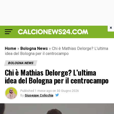
×
Home
»
Bologna News
»
Chi è Mathias Delorge? L’ultima
idea del Bologna per il centrocampo
BOLOGNA NEWS
Chi è Mathias Delorge? L’ultima
idea del Bologna per il centrocampo
Published
1 mese ago
on
30 Giugno 2026
By
Giuseppe Colicchia