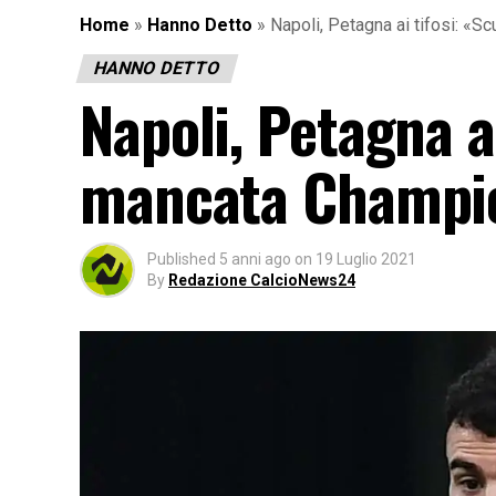
Home
»
Hanno Detto
»
Napoli, Petagna ai tifosi: «
HANNO DETTO
Napoli, Petagna ai
mancata Champio
Published
5 anni ago
on
19 Luglio 2021
By
Redazione CalcioNews24