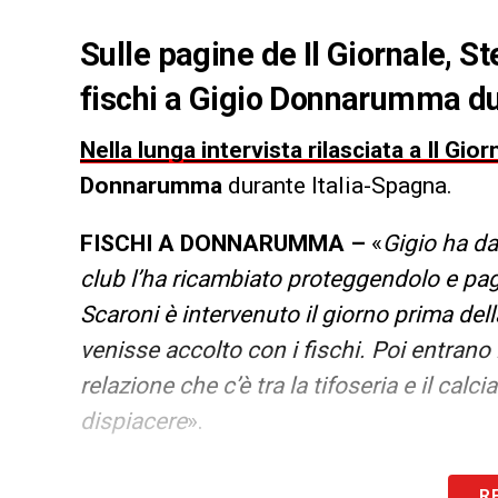
Sulle pagine de Il Giornale, S
fischi a Gigio Donnarumma du
Nella lunga intervista rilasciata a Il Gior
Donnarumma
durante Italia-Spagna.
FISCHI A DONNARUMMA –
«
Gigio ha dat
club l’ha ricambiato proteggendolo e paga
Scaroni è intervenuto il giorno prima del
venisse accolto con i fischi. Poi entrano
relazione che c’è tra la tifoseria e il cal
dispiacere
».
LA PLAYLIST DELLE NOSTRE TOP NEW
R