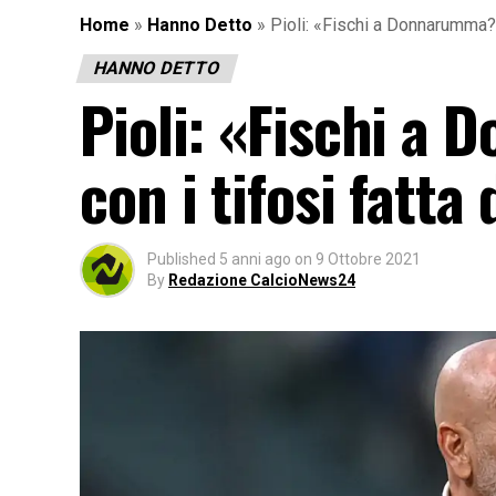
Home
»
Hanno Detto
»
Pioli: «Fischi a Donnarumma? 
HANNO DETTO
Pioli: «Fischi a
con i tifosi fatt
Published
5 anni ago
on
9 Ottobre 2021
By
Redazione CalcioNews24