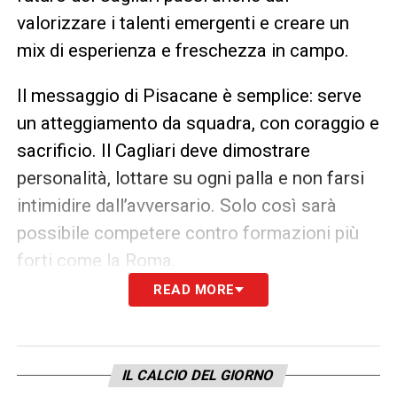
valorizzare i talenti emergenti e creare un
mix di esperienza e freschezza in campo.
Il messaggio di Pisacane è semplice: serve
un atteggiamento da squadra, con coraggio e
sacrificio. Il Cagliari deve dimostrare
personalità, lottare su ogni palla e non farsi
intimidire dall’avversario. Solo così sarà
possibile competere contro formazioni più
forti come la Roma.
READ MORE
La partita rappresenta un test fondamentale
per il Cagliari e per Pisacane stesso: una
sfida in cui il lavoro di squadra e la
IL CALCIO DEL GIORNO
determinazione possono fare la differenza. Il