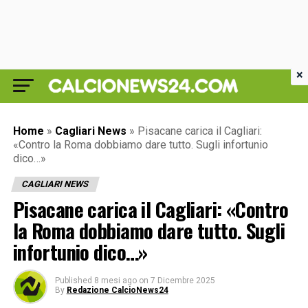
×
Home
»
Cagliari News
»
Pisacane carica il Cagliari:
«Contro la Roma dobbiamo dare tutto. Sugli infortunio
dico…»
CAGLIARI NEWS
Pisacane carica il Cagliari: «Contro
la Roma dobbiamo dare tutto. Sugli
infortunio dico…»
Published
8 mesi ago
on
7 Dicembre 2025
By
Redazione CalcioNews24