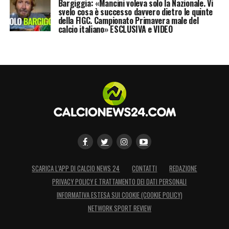
Bargiggia: «Mancini voleva solo la Nazionale. Vi
svelo cosa è successo davvero dietro le quinte
della FIGC. Campionato Primavera male del
calcio italiano» ESCLUSIVA e VIDEO
SCARICA L’APP DI CALCIO NEWS 24
CONTATTI
REDAZIONE
PRIVACY POLICY E TRATTAMENTO DEI DATI PERSONALI
INFORMATIVA ESTESA SUI COOKIE (COOKIE POLICY)
NETWORK SPORT REVIEW