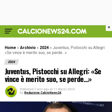
×
Home
»
Archivio
»
2024
»
Juventus, Pistocchi su Allegri:
«Se vince è merito suo, se perde…»
2024
Juventus, Pistocchi su Allegri: «Se
vince è merito suo, se perde…»
Published
2 anni ago
on
11 Marzo 2024
By
Redazione CalcioNews24