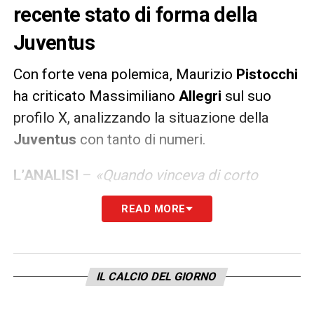
recente stato di forma della
Juventus
Con forte vena polemica, Maurizio
Pistocchi
ha criticato Massimiliano
Allegri
sul suo
profilo X, analizzando la situazione della
Juventus
con tanto di numeri.
L’ANALISI
–
«Quando vinceva di corto
muso-10 partite = 30 pt con al massimo un
READ MORE
gol di scarto e giocando quasi sempre un
calcio mediocre, i soliti maestrini dal
pensiero debole-conta solo il risultato-
IL CALCIO DEL GIORNO
esaltavano il pragmatismo di Allegri e
ipotizzavano il sorpasso sull’Inter. Adesso