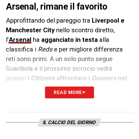
Arsenal, rimane il favorito
Approfittando del pareggio tra
Liverpool e
Manchester City
nello scontro diretto,
l’
Arsenal
ha
agganciato in testa
alla
classifica i
Reds
e per migliore differenza
reti sono primi. A un solo punto segue
Guardiola e il prossimo incrocio vedrà
proprio
i
Citizens
affrontare i
Gunners
nel
giorno di Pasqua.
READ MORE
Con questo weekend,
Opta
ha aggiornato le
sue previsioni statistiche su chi sarà il
vincitore finale della Premier League. Le
IL CALCIO DEL GIORNO
percentuali sono cambiate, ma l’ordine è