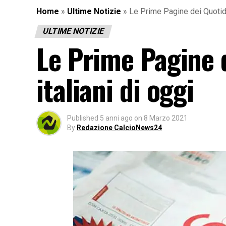
Home
»
Ultime Notizie
»
Le Prime Pagine dei Quotidia
ULTIME NOTIZIE
Le Prime Pagine d
italiani di oggi
Published
5 anni ago
on
8 Marzo 2021
By
Redazione CalcioNews24