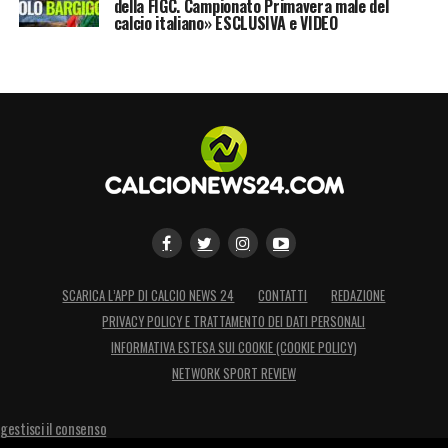
della FIGC. Campionato Primavera male del
calcio italiano» ESCLUSIVA e VIDEO
SCARICA L’APP DI CALCIO NEWS 24
CONTATTI
REDAZIONE
PRIVACY POLICY E TRATTAMENTO DEI DATI PERSONALI
INFORMATIVA ESTESA SUI COOKIE (COOKIE POLICY)
NETWORK SPORT REVIEW
gestisci il consenso