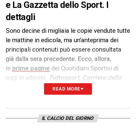
e La Gazzetta dello Sport. I
dettagli
Sono decine di migliaia le copie vendute tutte
le mattine in edicola, ma un’anteprima dei
principali contenuti può essere consultata
già dalla sera precedente. Ecco, allora,
le
prime pagine
dei Quotidiani Sportivi di
oggi in edicola.
Tuttosport, Corriere dello
Sport e La Gazzetta dello
READ MORE
Sport
rappresentano i principali quotidiani
sportivi in
Italia
.
IL CALCIO DEL GIORNO