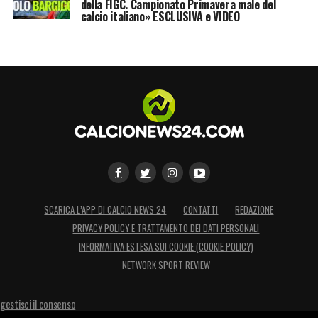
della FIGC. Campionato Primavera male del
calcio italiano» ESCLUSIVA e VIDEO
SCARICA L’APP DI CALCIO NEWS 24
CONTATTI
REDAZIONE
PRIVACY POLICY E TRATTAMENTO DEI DATI PERSONALI
INFORMATIVA ESTESA SUI COOKIE (COOKIE POLICY)
NETWORK SPORT REVIEW
gestisci il consenso