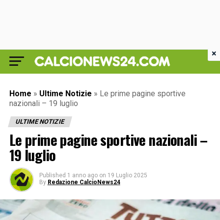
×
Home
»
Ultime Notizie
»
Le prime pagine sportive
nazionali – 19 luglio
ULTIME NOTIZIE
Le prime pagine sportive nazionali –
19 luglio
Published
1 anno ago
on
19 Luglio 2025
By
Redazione CalcioNews24