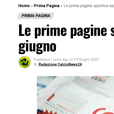
Home
»
Prima Pagina
»
Le prime pagine sportive na
PRIMA PAGINA
Le prime pagine s
giugno
Published
1 anno ago
on
19 Giugno 2025
By
Redazione CalcioNews24