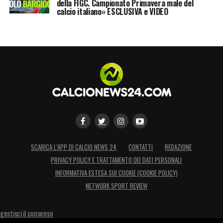
della FIGC. Campionato Primavera male del
calcio italiano» ESCLUSIVA e VIDEO
SCARICA L’APP DI CALCIO NEWS 24
CONTATTI
REDAZIONE
PRIVACY POLICY E TRATTAMENTO DEI DATI PERSONALI
INFORMATIVA ESTESA SUI COOKIE (COOKIE POLICY)
NETWORK SPORT REVIEW
gestisci il consenso