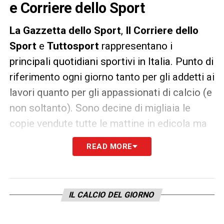
e Corriere dello Sport
La Gazzetta dello Sport
,
Il Corriere dello
Sport
e
Tuttosport
rappresentano i
principali quotidiani sportivi in Italia. Punto di
riferimento ogni giorno tanto per gli addetti ai
lavori quanto per gli appassionati di calcio (e
non soltanto). Sono decine di migliaia le
copie vendute tutte le mattine in edicola ma
un’anteprima dei principali contenuti può
READ MORE
essere consultata già dalla sera precedente.
IL CALCIO DEL GIORNO