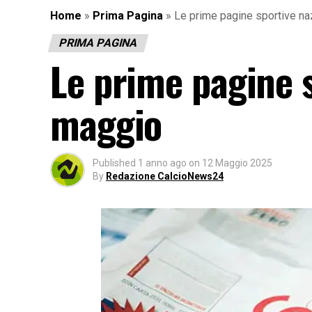
Home
»
Prima Pagina
»
Le prime pagine sportive na
PRIMA PAGINA
Le prime pagine s
maggio
Published
1 anno ago
on
12 Maggio 2025
By
Redazione CalcioNews24