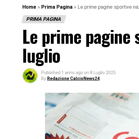
Home
»
Prima Pagina
»
Le prime pagine sportive naz
PRIMA PAGINA
Le prime pagine s
luglio
Published
1 anno ago
on
8 Luglio 2025
By
Redazione CalcioNews24