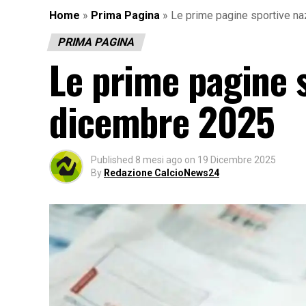
Home
»
Prima Pagina
»
Le prime pagine sportive na
PRIMA PAGINA
Le prime pagine s
dicembre 2025
Published
8 mesi ago
on
19 Dicembre 2025
By
Redazione CalcioNews24