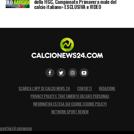
della FIGC. Campionato Primavera male del
calcio italiano» ESCLUSIVA e VIDEO
SCARICA L’APP DI CALCIO NEWS 24
CONTATTI
REDAZIONE
PRIVACY POLICY E TRATTAMENTO DEI DATI PERSONALI
INFORMATIVA ESTESA SUI COOKIE (COOKIE POLICY)
NETWORK SPORT REVIEW
gestisci il consenso