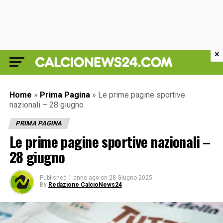
×
Home
»
Prima Pagina
»
Le prime pagine sportive
nazionali – 28 giugno
PRIMA PAGINA
Le prime pagine sportive nazionali –
28 giugno
Published
1 anno ago
on
28 Giugno 2025
By
Redazione CalcioNews24