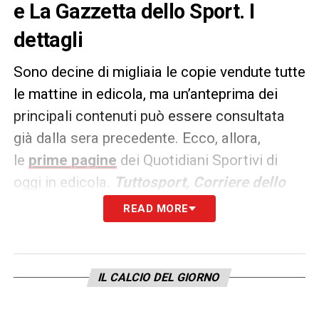
e La Gazzetta dello Sport. I
dettagli
Sono decine di migliaia le copie vendute tutte
le mattine in edicola, ma un’anteprima dei
principali contenuti può essere consultata
già dalla sera precedente. Ecco, allora,
le
prime pagine
dei Quotidiani Sportivi di
oggi in edicola.
Tuttosport, Corriere dello
Sport e La Gazzetta dello
READ MORE
Sport
rappresentano i principali quotidiani
sportivi in
Italia
. Punto di riferimento ogni
giorno tanto per gli addetti ai lavori quanto
IL CALCIO DEL GIORNO
per gli appassionati.