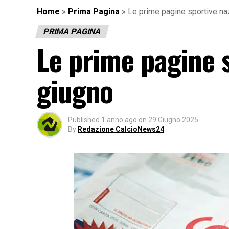
Home
»
Prima Pagina
»
Le prime pagine sportive na
PRIMA PAGINA
Le prime pagine s
giugno
Published
1 anno ago
on
29 Giugno 2025
By
Redazione CalcioNews24