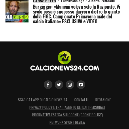
1 settimana ago
Alberto Petrosilli
HANNO DETTO
Bargiggia: «Mancini voleva solo la Nazionale. Vi
svelo cosa è successo davvero dietro le quinte
della FIGC. Campionato Primavera male del
calcio italiano» ESCLUSIVA e VIDEO
SCARICA L’APP DI CALCIO NEWS 24
CONTATTI
REDAZIONE
PRIVACY POLICY E TRATTAMENTO DEI DATI PERSONALI
INFORMATIVA ESTESA SUI COOKIE (COOKIE POLICY)
NETWORK SPORT REVIEW