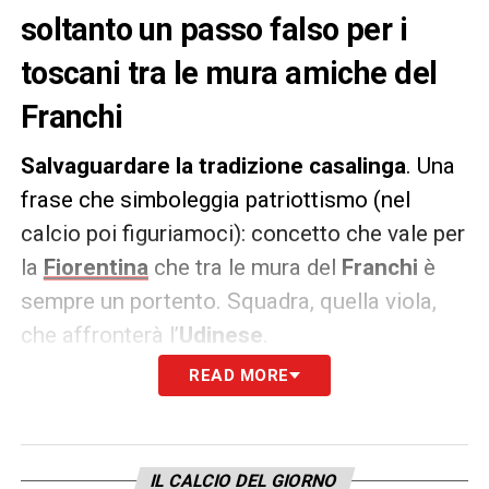
soltanto un passo falso per i
toscani tra le mura amiche del
Franchi
Salvaguardare la tradizione casalinga
. Una
frase che simboleggia patriottismo (nel
calcio poi figuriamoci): concetto che vale per
la
Fiorentina
che tra le mura del
Franchi
è
sempre un portento. Squadra, quella viola,
che affronterà l’
Udinese
.
READ MORE
I pronostici vedono favorita la Viola,
ovviamente dettato anche da un dato molto
particolare:
a partire dalla stagione
IL CALCIO DEL GIORNO