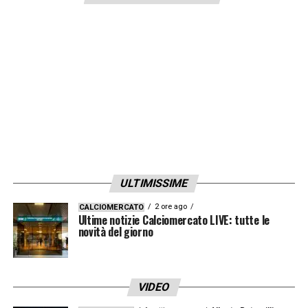
2016/2017 la Fiorentina ha sempre vinto in
casa contro l’Udinese
(ad eccezione dello 0-
4 nel 2021/2022).
LA PLAYLIST DELLE NOSTRE TOP NEWS
ULTIMISSIME
2 ore ago
CALCIOMERCATO
Ultime notizie Calciomercato LIVE: tutte le
novità del giorno
VIDEO