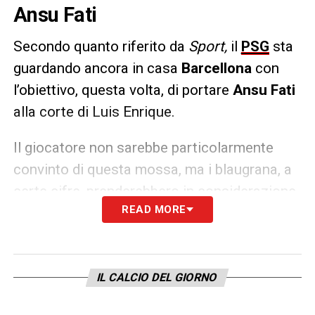
Ansu Fati
Secondo quanto riferito da
Sport,
il
PSG
sta
guardando ancora in casa
Barcellona
con
l’obiettivo, questa volta, di portare
Ansu Fati
alla corte di Luis Enrique.
Il giocatore non sarebbe particolarmente
convinto di questa mossa, ma i blaugrana, a
certe cifre, prenderebbero in considerazione
READ MORE
una sua partenza.
LA PLAYLIST DELLE NOSTRE TOP NEWS
IL CALCIO DEL GIORNO