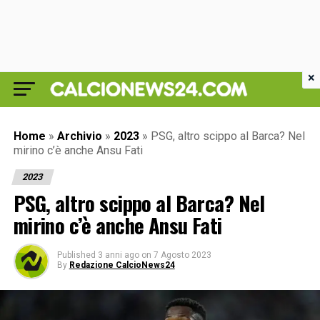
×
Home
»
Archivio
»
2023
»
PSG, altro scippo al Barca? Nel
mirino c’è anche Ansu Fati
2023
PSG, altro scippo al Barca? Nel
mirino c’è anche Ansu Fati
Published
3 anni ago
on
7 Agosto 2023
By
Redazione CalcioNews24