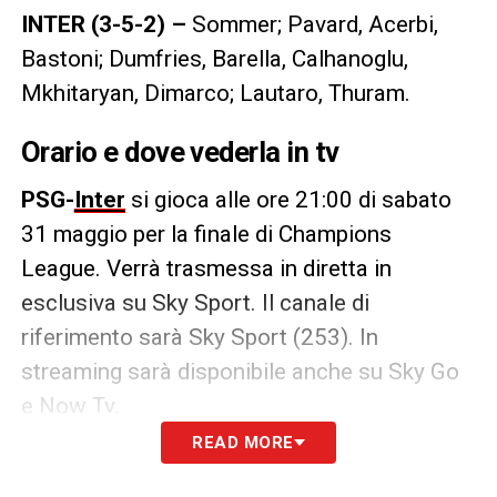
INTER (3-5-2) –
Sommer; Pavard, Acerbi,
Bastoni; Dumfries, Barella, Calhanoglu,
Mkhitaryan, Dimarco; Lautaro, Thuram.
Orario e dove vederla in tv
PSG-
Inter
si gioca alle ore 21:00 di sabato
31 maggio per la finale di Champions
League. Verrà trasmessa in diretta in
esclusiva su Sky Sport. Il canale di
riferimento sarà Sky Sport (253). In
streaming sarà disponibile anche su Sky Go
e Now Tv.
READ MORE
LA PLAYLIST DELLE NOSTRE TOP NEWS