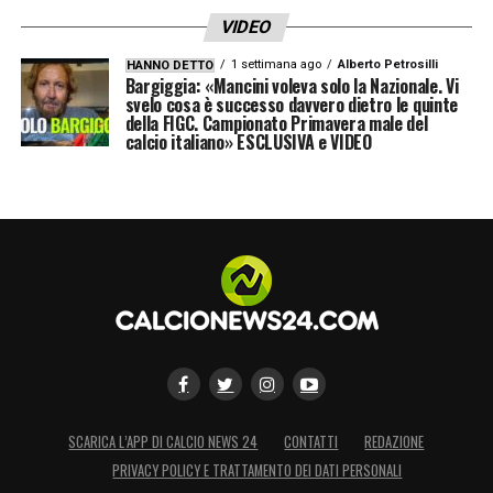
VIDEO
1 settimana ago
Alberto Petrosilli
HANNO DETTO
Bargiggia: «Mancini voleva solo la Nazionale. Vi
svelo cosa è successo davvero dietro le quinte
della FIGC. Campionato Primavera male del
calcio italiano» ESCLUSIVA e VIDEO
SCARICA L’APP DI CALCIO NEWS 24
CONTATTI
REDAZIONE
PRIVACY POLICY E TRATTAMENTO DEI DATI PERSONALI