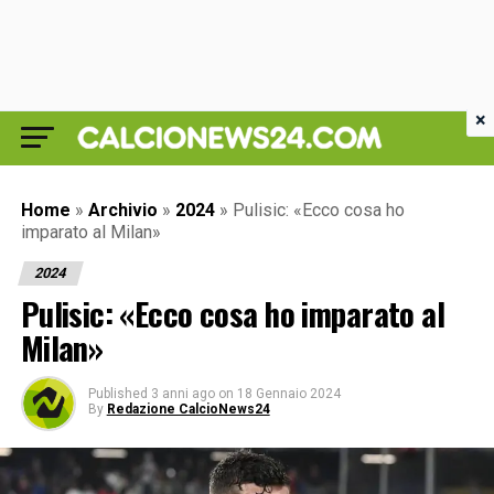
×
Home
»
Archivio
»
2024
»
Pulisic: «Ecco cosa ho
imparato al Milan»
2024
Pulisic: «Ecco cosa ho imparato al
Milan»
Published
3 anni ago
on
18 Gennaio 2024
By
Redazione CalcioNews24