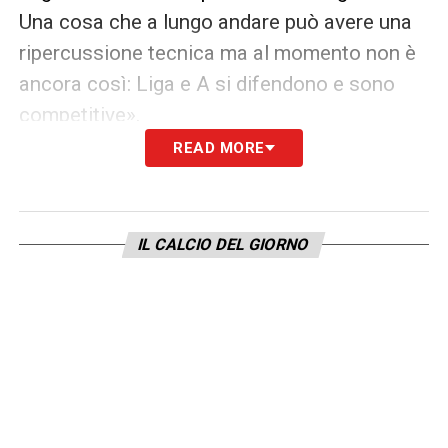
Una cosa che a lungo andare può avere una
ripercussione tecnica ma al momento non è
ancora così: Liga e A si difendono e sono
competitive».
READ MORE
GABRI VEIGA – «Gabri l’anno scorso ha fatto
una grande stagione e ha l’età e il potenziale
per crescere e diventare un giocatore
IL CALCIO DEL GIORNO
importante. Pertanto è normale che attragga
l’attenzione di grandi squadre di altri
campionati, con capacità economiche per
affrontare il suo prezzo. Oggi sappiamo che
c’è un interesse ufficiale, vedremo come
andrà a finire. Per noi è così importante che
se resta è un’ottima cosa, ma non so cosa