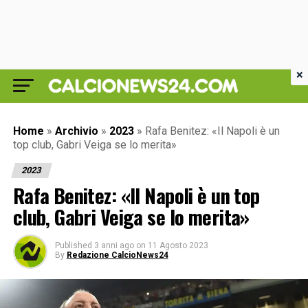
×
Home
»
Archivio
»
2023
»
Rafa Benitez: «Il Napoli è un
top club, Gabri Veiga se lo merita»
2023
Rafa Benitez: «Il Napoli è un top
club, Gabri Veiga se lo merita»
Published
3 anni ago
on
11 Agosto 2023
By
Redazione CalcioNews24