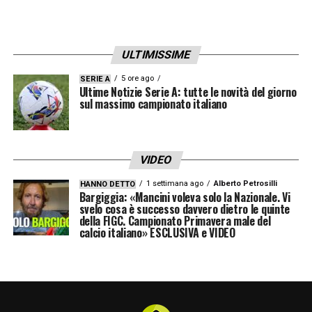
allenamenti massacranti. La Juventus ci ha
dato tanto, ma anche noi abbiamo esaltato
le qualità della Juventus
».
ULTIMISSIME
MARCELLO LIPPI
5 ore ago
«
Ha cambiato un po’ il
SERIE A
Ultime Notizie Serie A: tutte le novità del giorno
calcio, con un 4-3-3 incredibile: una squadra
sul massimo campionato italiano
pronta a combattere, ma anche in grado di
giocare un calcio totale. L’arma migliore era
VIDEO
andare alla riconquista della palla. Lui
1 settimana ago
Alberto Petrosilli
HANNO DETTO
sapeva motivare la squadra e ci trattava tutti
Bargiggia: «Mancini voleva solo la Nazionale. Vi
svelo cosa è successo davvero dietro le quinte
alla stessa maniera, facendoci sentire
della FIGC. Campionato Primavera male del
calcio italiano» ESCLUSIVA e VIDEO
importanti: un condottiero
».
LO SPOGLIATOIO
«
C’era tutto. I discorsi del
mister erano stati importanti nei giorni
precedenti, ma per partite così non servono