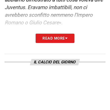
Juventus. Eravamo imbattibili, non ci
avrebbero sconfitto nemmeno l’Impero
Romano o Giulio Cesare
».
IL PASSO IN AVANTI SUL 1995
«
Giorno
READ MORE
dopo giorno la squadra è maturata,
cresciuta nella sofferenza e nella
determinazione, ha avuto la forza di credere
IL CALCIO DEL GIORNO
nel lavoro e nella mentalità inculcata dal
mister e dal club, una mentalità che ci aveva
dato grandi risultati: sacrifici incredibili che
oggi nessun giocatore e nessuna squadra
sarebbero capaci di fare. Solo noi possiamo
sapere ciò che ha subìto il nostro fisico, con