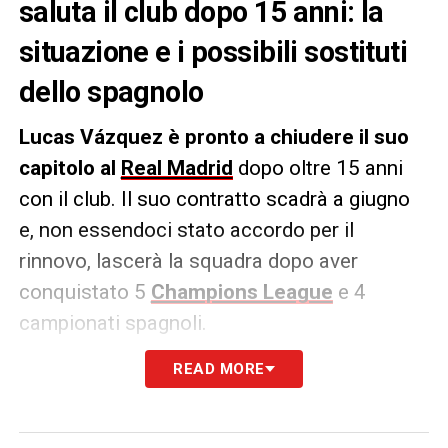
saluta il club dopo 15 anni: la
situazione e i possibili sostituti
dello spagnolo
Lucas Vázquez è pronto a chiudere il suo
capitolo al
Real Madrid
dopo oltre 15 anni
con il club. Il suo contratto scadrà a giugno
e, non essendoci stato accordo per il
rinnovo, lascerà la squadra dopo aver
conquistato 5
Champions League
e 4
campionati spagnoli.
READ MORE
Parteciperà al
Mondiale per Club
prima di
decidere il suo futuro, avendo ricevuto
offerte sia dentro che fuori dall’Europa. Nel