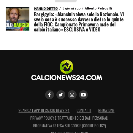
5 giorni ago
Alberto Petrosilli
HANNO DETTO
Bargiggia: «Mancini voleva solo la Nazionale. Vi
svelo cosa è successo davvero dietro le quinte
della FIGC. Campionato Primavera male del
calcio italiano» ESCLUSIVA e VIDEO
SCARICA L’APP DI CALCIO NEWS 24
CONTATTI
REDAZIONE
PRIVACY POLICY E TRATTAMENTO DEI DATI PERSONALI
INFORMATIVA ESTESA SUI COOKIE (COOKIE POLICY)