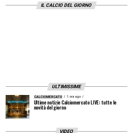
frattempo, il Real Madrid prosegue la sua
IL CALCIO DEL GIORNO
rivoluzione, avendo già acquistato Trent
Alexander-Arnold e in procinto di accogliere
Álvaro Carreras dal Benfica.
LA PLAYLIST DELLE NOSTRE TOP NEWS
ULTIMISSIME
1 ora ago
CALCIOMERCATO
Ultime notizie Calciomercato LIVE: tutte le
novità del giorno
VIDEO