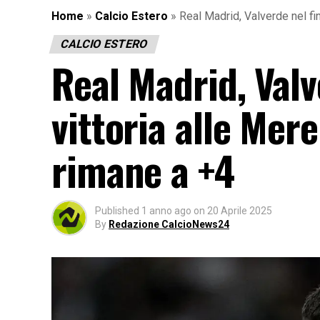
Home
»
Calcio Estero
»
Real Madrid, Valverde nel fin
CALCIO ESTERO
Real Madrid, Valv
vittoria alle Mer
rimane a +4
Published
1 anno ago
on
20 Aprile 2025
By
Redazione CalcioNews24