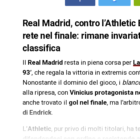
Real Madrid, contro l’Athletic
rete nel finale: rimane invaria
classifica
Il
Real Madrid
resta in piena corsa per
La
93’
, che regala la vittoria in extremis co
Nonostante il dominio del gioco, i
blanc
alla ripresa, con
Vinicius protagonista ne
anche trovato il
gol nel finale
, ma l’arbit
di Endrick
.
L’
Athletic
, pur privo di molti titolari, ha
difendendosi con ordine e resistendo ag