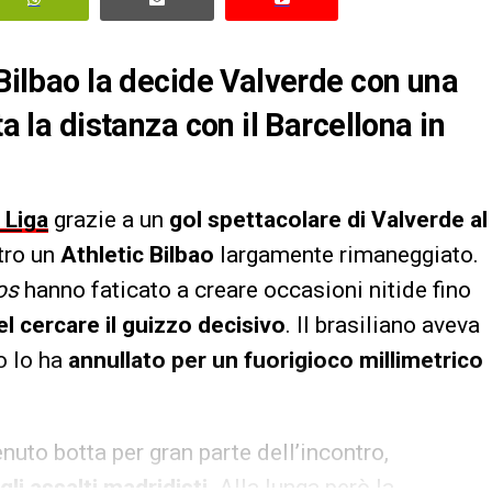
 Bilbao la decide Valverde con una
ta la distanza con il Barcellona in
 Liga
grazie a un
gol spettacolare di Valverde al
ntro un
Athletic Bilbao
largamente rimaneggiato.
os
hanno faticato a creare occasioni nitide fino
l cercare il guizzo decisivo
. Il brasiliano aveva
ro lo ha
annullato per un fuorigioco millimetrico
 tenuto botta per gran parte dell’incontro,
li assalti madridisti
. Alla lunga però la