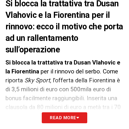
Si blocca la trattativa tra Dusan
Vlahovic e la Fiorentina per il
rinnovo: ecco il motivo che porta
ad un rallentamento
sull’operazione
Si blocca la trattativa tra Dusan Vlahovic e
la Fiorentina
per il rinnovo del serbo. Come
riporta
Sky Sport
, l’offerta della Fiorentina è
di 3,5 milioni di euro con 500mila euro di
bonus facilmente raggiungibili. Inserita una
clausola da 80 milioni di euro a metà tra i 70
chiesti dal giocatore e dai 100 richiesti dalla
READ MORE
Fiorentina.