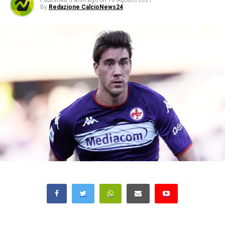
Published
5 anni ago
on
16 Agosto 2021
By
Redazione CalcioNews24