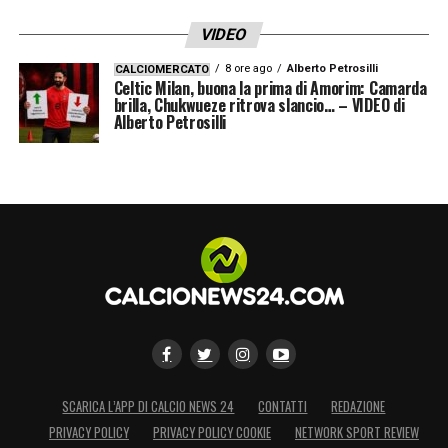
VIDEO
8 ore ago
Alberto Petrosilli
CALCIOMERCATO
Celtic Milan, buona la prima di Amorim: Camarda
brilla, Chukwueze ritrova slancio… – VIDEO di
Alberto Petrosilli
SCARICA L’APP DI CALCIO NEWS 24
CONTATTI
REDAZIONE
PRIVACY POLICY
PRIVACY POLICY COOKIE
NETWORK SPORT REVIEW