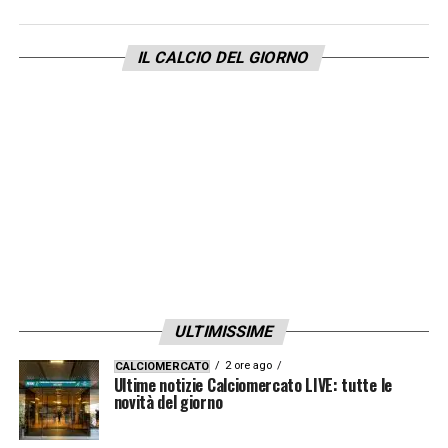
Si blocca al momento l’operazione perchè
gli
IL CALCIO DEL GIORNO
agenti di Vlahovic
vorrebbero la garanzia
della cessione il prossimo anno con la
richiesta del 5% di commissione in caso di
vendita superiore agli 80 milioni e dell’80%
sul plus valore della cifra da 80 milioni.
LA PLAYLIST DELLE NOSTRE TOP NEWS
ULTIMISSIME
2 ore ago
CALCIOMERCATO
Ultime notizie Calciomercato LIVE: tutte le
novità del giorno