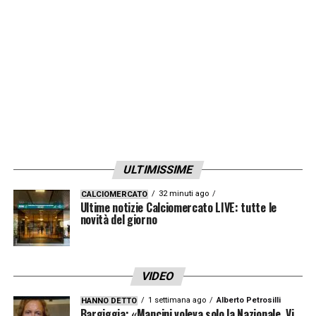
suo fianco sembra essere agevolato anche
Zaniolo
, che in una posizione più centrale
può far rendere al meglio quelle che sono le
sue caratteristiche. I giallorossi sorridono e
sperano di poter dare il via ad una ‘nuova’
stagione. A riferirlo la
Gazzetta dello Sport
.
LA PLAYLIST DELLE NOSTRE TOP NEWS
ULTIMISSIME
32 minuti ago
CALCIOMERCATO
Ultime notizie Calciomercato LIVE: tutte le
novità del giorno
VIDEO
1 settimana ago
Alberto Petrosilli
HANNO DETTO
Bargiggia: «Mancini voleva solo la Nazionale. Vi