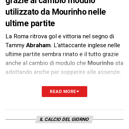
grazie al cambio modulo
utilizzato da Mourinho nelle
ultime partite
La Roma ritrova gol e vittoria nel segno di
Tammy
Abraham
. L’attaccante inglese nelle
ultime partite sembra rinato e il tutto grazie
anche al cambio di modulo che
Mourinho
sta
adottando anche per sopperire alle assenze.
8 gol nelle ultime 8
partite dopo un bottino
READ MORE
misero da inizio campionato, sono un ottimo
punto di ripartenza per Abraham che ora non
vuole smettere di segnare per portare
IL CALCIO DEL GIORNO
sempre più punti alla causa della Roma. Al