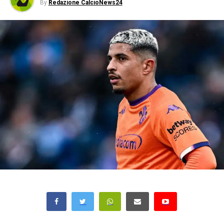
By
Redazione CalcioNews24