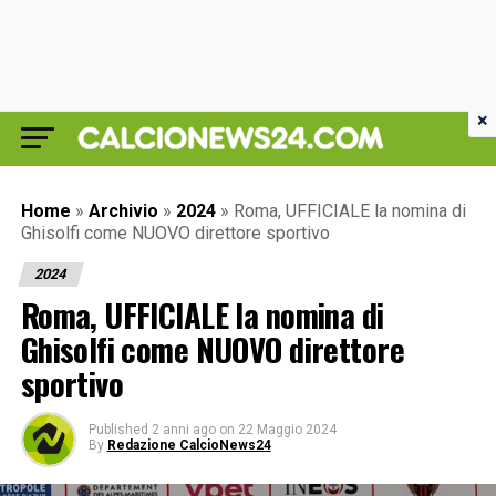
×
Home
»
Archivio
»
2024
»
Roma, UFFICIALE la nomina di
Ghisolfi come NUOVO direttore sportivo
2024
Roma, UFFICIALE la nomina di
Ghisolfi come NUOVO direttore
sportivo
Published
2 anni ago
on
22 Maggio 2024
By
Redazione CalcioNews24