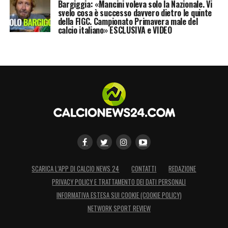
Bargiggia: «Mancini voleva solo la Nazionale. Vi
svelo cosa è successo davvero dietro le quinte
della FIGC. Campionato Primavera male del
calcio italiano» ESCLUSIVA e VIDEO
SCARICA L’APP DI CALCIO NEWS 24
CONTATTI
REDAZIONE
PRIVACY POLICY E TRATTAMENTO DEI DATI PERSONALI
INFORMATIVA ESTESA SUI COOKIE (COOKIE POLICY)
NETWORK SPORT REVIEW