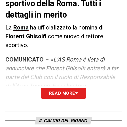
sportivo della Roma. Tutti i
dettagli in merito
La
Roma
ha ufficializzato la nomina di
Florent Ghisolfi
come nuovo direttore
sportivo.
COMUNICATO
–
«L’AS Roma è lieta di
annunciare che Florent Ghisolfi entrerà a far
parte del Club con il ruolo di Responsabile
dell’Area Tecnica. Ex calciatore
READ MORE
professionista, Ghisolfi ha iniziato la carriera
di allenatore lavorando in diversi club
francesi per poi affermarsi come dirigente.
Nel 2019 è stato nominato Direttore
IL CALCIO DEL GIORNO